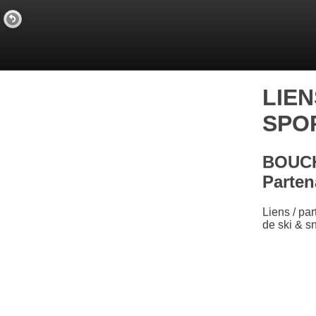
LIEN
SPOR
BOUCH
Parten
Liens / pa
de ski & 